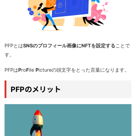
PFPとは
SNSのプロフィール画像にNFTを設定する
ことで
す。
PFPは
P
ro
F
ile
P
ictureの頭文字をとった言葉になります。
のメリット
PFP