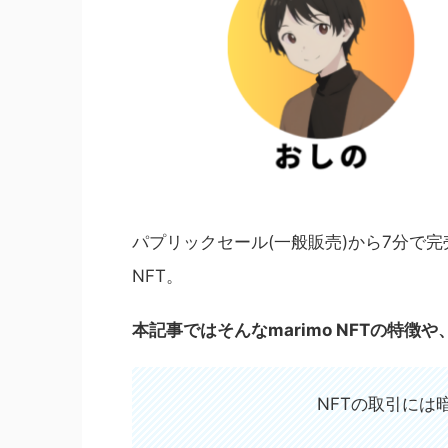
パプリックセール(一般販売)から7分で完売
NFT。
本記事ではそんな
marimo NFTの
NFTの取引には