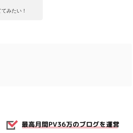
育ててみたい！
。